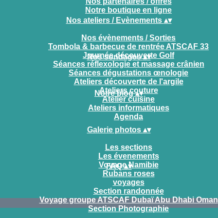
Nos partenaires / offres
Notre boutique en ligne
Nos ateliers / Evènements
▴
▾
Nos évènements / Sorties
Tombola & barbecue de rentrée ATSCAF 33
Journée découverte Golf
Nos sondages
▴
▾
Séances réflexologie et massage crânien
Séances dégustations œnologie
Ateliers découverte de l'argile
Ateliers couture
Notre blog
▴
▾
Atelier cuisine
Ateliers informatiques
Agenda
Galerie photos
▴
▾
Les sections
Les évenements
Voyage Namibie
FAQ
▴
▾
Rubans roses
voyages
Section randonnée
Voyage groupe ATSCAF Dubaï Abu Dhabi Oman
Section Photographie