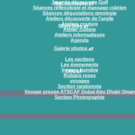
Journée découverte Golf
Nos sondages
▴
▾
Séances réflexologie et massage crânien
Séances dégustations œnologie
Ateliers découverte de l'argile
Ateliers couture
Notre blog
▴
▾
Atelier cuisine
Ateliers informatiques
Agenda
Galerie photos
▴
▾
Les sections
Les évenements
Voyage Namibie
FAQ
▴
▾
Rubans roses
voyages
Section randonnée
Voyage groupe ATSCAF Dubaï Abu Dhabi Oman
Section Photographie