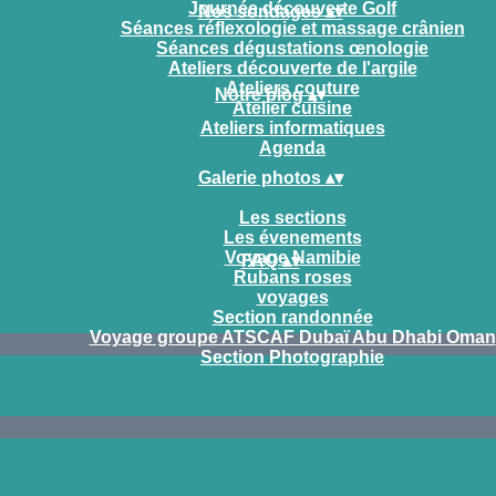
Journée découverte Golf
Nos sondages
▴
▾
Séances réflexologie et massage crânien
Séances dégustations œnologie
Ateliers découverte de l'argile
Ateliers couture
Notre blog
▴
▾
Atelier cuisine
Ateliers informatiques
Agenda
Galerie photos
▴
▾
Les sections
Les évenements
Voyage Namibie
FAQ
▴
▾
Rubans roses
voyages
Section randonnée
Voyage groupe ATSCAF Dubaï Abu Dhabi Oman
Section Photographie