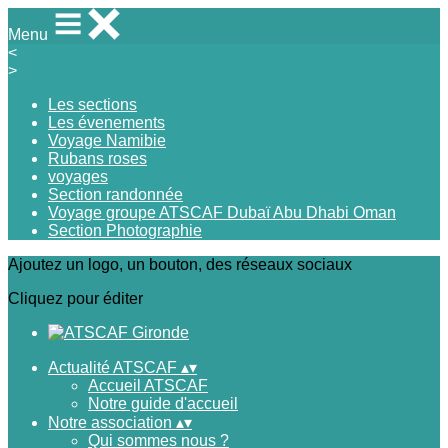
Menu
<
>
Les sections
Les évenements
Voyage Namibie
Rubans roses
voyages
Section randonnée
Voyage groupe ATSCAF Dubaï Abu Dhabi Oman
Section Photographie
Ajoutez un logo, un bouton, des réseaux sociaux
Cliquez pour éditer
Actualité ATSCAF
▴
▾
Accueil ATSCAF
Notre guide d'accueil
Notre association
▴
▾
Qui sommes nous ?