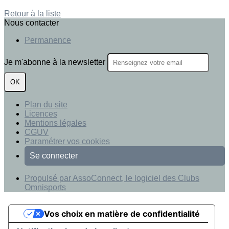
Retour à la liste
Nous contacter
Permanence
Je m'abonne à la newsletter
OK
Plan du site
Licences
Mentions légales
CGUV
Paramétrer vos cookies
Se connecter
Propulsé par AssoConnect, le logiciel des Clubs
Omnisports
Vos choix en matière de confidentialité