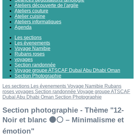
Ateliers découverte de l'argile
Ateliers couture
Atelier cuisine
Ateliers informatiques
Agenda
Les sections
Les évenements
Voyage Namibie
Rubans roses
voyages
Section randonnée
Voyage groupe ATSCAF Dubaï Abu Dhabi Oman
Section Photographie
Les sections
Les évenements
Voyage Namibie
Rubans
roses
voyages
Section randonnée
Voyage groupe ATSCAF
Dubaï Abu Dhabi Oman
Section Photographie
Section photographie - Thème "12-
Noir et blanc ⚫⚪ – Minimalisme et
émotion"