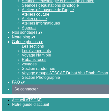
Séances réflexologie et massage crânien
Séances dégustations œnologie
Ateliers découverte de l'argile
Ateliers couture
Atelier cuisine
Ateliers informatiques
Agenda
Nos sondages
▴
▾
Notre blog
▴
▾
Galerie photos
▴
▾
Les sections
Les évenements
Voyage Namibie
Rubans roses
voyages
Section randonnée
Voyage groupe ATSCAF Dubaï Abu Dhabi Oman
Section Photographie
FAQ
▴
▾
Se connecter
Accueil ATSCAF
Notre guide d'accueil