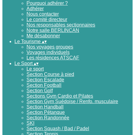
Pourquoi adhérer ?
Adhérer
Nous contacter
Le comité directeur
Nos responsables sectionnaires
Notre salle BERLINCAN
Me désabonner
Le Tourisme
▴
▾
Nos voyages groupes
Voyages individuels
Les résidences ATSCAF
Le Sport
▴
▾
Le sport
Section Course à pied
Section Escalade
Section Football
Section Golf
Sections Gym Cardio et Pilates
Section Gym Suédoise / Renfo. musculaire
Section Handball
Section Pétanque
Section Randonnée
SKI
Section Squash / Bad / Padel
Section Tennis