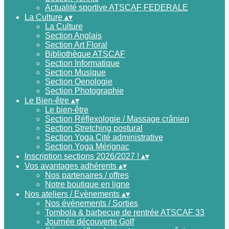
Actualité sportive ATSCAF FEDERALE
La Culture
▴
▾
La Culture
Section Anglais
Section Art Floral
Bibliothèque ATSCAF
Section Informatique
Section Musique
Section Oenologie
Section Photographie
Le Bien-être
▴
▾
Le bien-être
Section Réflexologie / Massage crânien
Section Stretching postural
Section Yoga Cité administrative
Section Yoga Mérignac
Inscription sections 2026/2027 !
▴
▾
Vos avantages adhérents
▴
▾
Nos partenaires / offres
Notre boutique en ligne
Nos ateliers / Evènements
▴
▾
Nos évènements / Sorties
Tombola & barbecue de rentrée ATSCAF 33
Journée découverte Golf