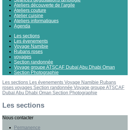
Ateliers découverte de l'argile
Ateliers couture
Atelier cuisine
Ateliers informatiques
Agenda
Les sections
Les évenements
Voyage Namibie
Rubans roses
voyages
Section randonnée
Voyage groupe ATSCAF Dubaï Abu Dhabi Oman
Section Photographie
Les sections
Les évenements
Voyage Namibie
Rubans
roses
voyages
Section randonnée
Voyage groupe ATSCAF
Dubaï Abu Dhabi Oman
Section Photographie
Les sections
Nous contacter
Permanence