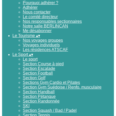
Pourquoi adhérer ?
Adhérer
Nous contacter
Le comité directeur
Nos responsables sectionnaires
Notre salle BERLINCAN
Me désabonner
Le Tourisme
▴
▾
Nos voyages groupes
Voyages individuels
Les résidences ATSCAF
Le Sport
▴
▾
Le sport
Section Course à pied
Section Escalade
Section Football
Section Golf
Sections Gym Cardio et Pilates
Section Gym Suédoise / Renfo. musculaire
Section Handball
Section Pétanque
Section Randonnée
SKI
Section Squash / Bad / Padel
Section Tennis