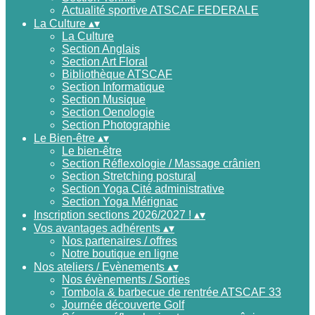
Actualité sportive ATSCAF FEDERALE
La Culture
▴
▾
La Culture
Section Anglais
Section Art Floral
Bibliothèque ATSCAF
Section Informatique
Section Musique
Section Oenologie
Section Photographie
Le Bien-être
▴
▾
Le bien-être
Section Réflexologie / Massage crânien
Section Stretching postural
Section Yoga Cité administrative
Section Yoga Mérignac
Inscription sections 2026/2027 !
▴
▾
Vos avantages adhérents
▴
▾
Nos partenaires / offres
Notre boutique en ligne
Nos ateliers / Evènements
▴
▾
Nos évènements / Sorties
Tombola & barbecue de rentrée ATSCAF 33
Journée découverte Golf