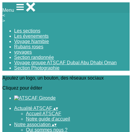
Menu
<
>
Les sections
Les évenements
Voyage Namibie
Rubans roses
voyages
Section randonnée
Voyage groupe ATSCAF Dubaï Abu Dhabi Oman
Section Photographie
Ajoutez un logo, un bouton, des réseaux sociaux
Cliquez pour éditer
Actualité ATSCAF
▴
▾
Accueil ATSCAF
Notre guide d'accueil
Notre association
▴
▾
Qui sommes nous ?