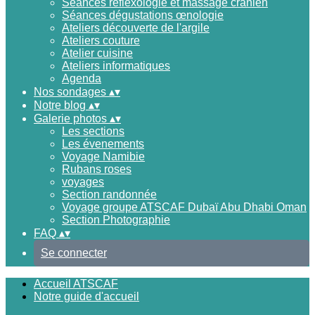
Séances réflexologie et massage crânien
Séances dégustations œnologie
Ateliers découverte de l'argile
Ateliers couture
Atelier cuisine
Ateliers informatiques
Agenda
Nos sondages
▴
▾
Notre blog
▴
▾
Galerie photos
▴
▾
Les sections
Les évenements
Voyage Namibie
Rubans roses
voyages
Section randonnée
Voyage groupe ATSCAF Dubaï Abu Dhabi Oman
Section Photographie
FAQ
▴
▾
Se connecter
Accueil ATSCAF
Notre guide d'accueil