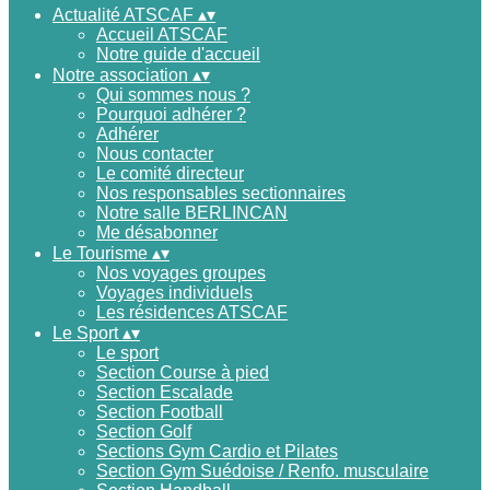
Actualité ATSCAF
▴
▾
Accueil ATSCAF
Notre guide d'accueil
Notre association
▴
▾
Qui sommes nous ?
Pourquoi adhérer ?
Adhérer
Nous contacter
Le comité directeur
Nos responsables sectionnaires
Notre salle BERLINCAN
Me désabonner
Le Tourisme
▴
▾
Nos voyages groupes
Voyages individuels
Les résidences ATSCAF
Le Sport
▴
▾
Le sport
Section Course à pied
Section Escalade
Section Football
Section Golf
Sections Gym Cardio et Pilates
Section Gym Suédoise / Renfo. musculaire