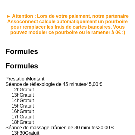
► Attention : Lors de votre paiement, notre partenaire
Assoconnect calcule automatiquement un pourboire
pour remplacer les frais de cartes bancaires. Vous
pouvez moduler ce pourboire ou le ramener à 0€ :)
Formules
Formules
Prestation
Montant
Séance de réflexologie de 45 minutes
45,00 €
12h
Gratuit
13h
Gratuit
14h
Gratuit
15h
Gratuit
16h
Gratuit
17h
Gratuit
18h
Gratuit
Séance de massage crânien de 30 minutes
30,00 €
13h30
Gratuit