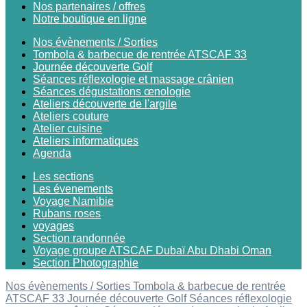
Nos partenaires / offres
Notre boutique en ligne
Nos évènements / Sorties
Tombola & barbecue de rentrée ATSCAF 33
Journée découverte Golf
Séances réflexologie et massage crânien
Séances dégustations œnologie
Ateliers découverte de l'argile
Ateliers couture
Atelier cuisine
Ateliers informatiques
Agenda
Les sections
Les évenements
Voyage Namibie
Rubans roses
voyages
Section randonnée
Voyage groupe ATSCAF Dubaï Abu Dhabi Oman
Section Photographie
Nos évènements / Sorties
Tombola & barbecue de rentrée
ATSCAF 33
Journée découverte Golf
Séances réflexologie