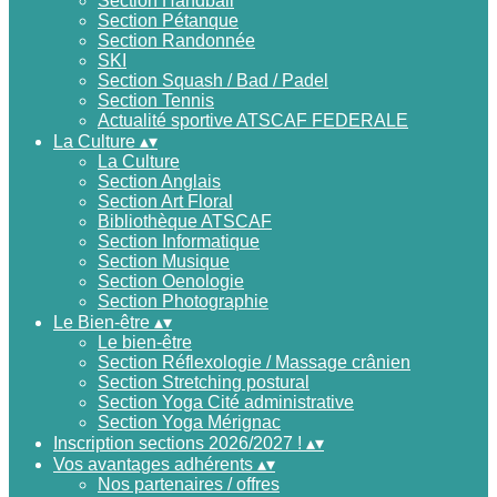
Section Handball
Section Pétanque
Section Randonnée
SKI
Section Squash / Bad / Padel
Section Tennis
Actualité sportive ATSCAF FEDERALE
La Culture
▴
▾
La Culture
Section Anglais
Section Art Floral
Bibliothèque ATSCAF
Section Informatique
Section Musique
Section Oenologie
Section Photographie
Le Bien-être
▴
▾
Le bien-être
Section Réflexologie / Massage crânien
Section Stretching postural
Section Yoga Cité administrative
Section Yoga Mérignac
Inscription sections 2026/2027 !
▴
▾
Vos avantages adhérents
▴
▾
Nos partenaires / offres