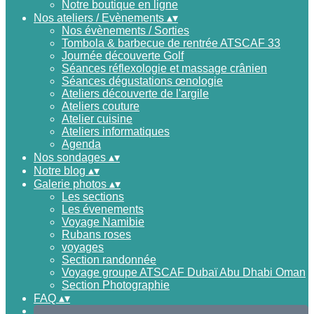
Notre boutique en ligne
Nos ateliers / Evènements
▴
▾
Nos évènements / Sorties
Tombola & barbecue de rentrée ATSCAF 33
Journée découverte Golf
Séances réflexologie et massage crânien
Séances dégustations œnologie
Ateliers découverte de l'argile
Ateliers couture
Atelier cuisine
Ateliers informatiques
Agenda
Nos sondages
▴
▾
Notre blog
▴
▾
Galerie photos
▴
▾
Les sections
Les évenements
Voyage Namibie
Rubans roses
voyages
Section randonnée
Voyage groupe ATSCAF Dubaï Abu Dhabi Oman
Section Photographie
FAQ
▴
▾