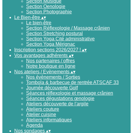
Section Musique
Section Oenologie
Section Photographie
Le Bien-être
▴
▾
Le bien-être
Section Réflexologie / Massage crânien
Section Stretching postural
Section Yoga Cité administrative
Section Yoga Mérignac
Inscription sections 2026/2027 !
▴
▾
Vos avantages adhérents
▴
▾
Nos partenaires / offres
Notre boutique en ligne
Nos ateliers / Evènements
▴
▾
Nos évènements / Sorties
Tombola & barbecue de rentrée ATSCAF 33
Journée découverte Golf
Séances réflexologie et massage crânien
Séances dégustations œnologie
Ateliers découverte de l'argile
Ateliers couture
Atelier cuisine
Ateliers informatiques
Agenda
Nos sondages
▴
▾