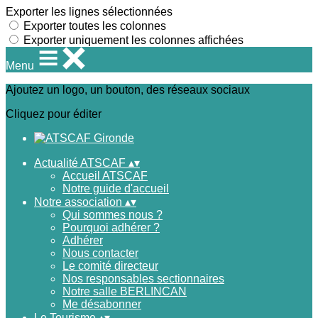
Exporter les lignes sélectionnées
Exporter toutes les colonnes
Exporter uniquement les colonnes affichées
Menu
Ajoutez un logo, un bouton, des réseaux sociaux
Cliquez pour éditer
Actualité ATSCAF
▴
▾
Accueil ATSCAF
Notre guide d'accueil
Notre association
▴
▾
Qui sommes nous ?
Pourquoi adhérer ?
Adhérer
Nous contacter
Le comité directeur
Nos responsables sectionnaires
Notre salle BERLINCAN
Me désabonner
Le Tourisme
▴
▾