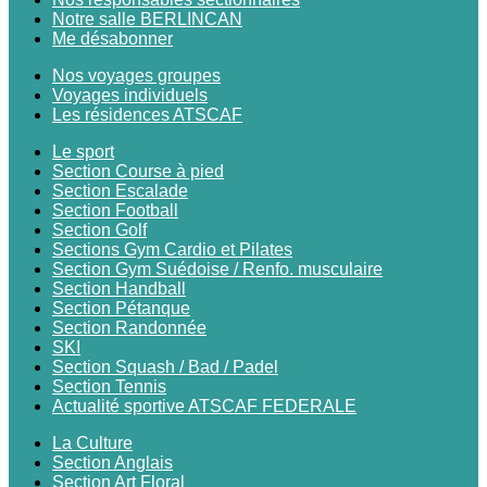
Notre salle BERLINCAN
Me désabonner
Nos voyages groupes
Voyages individuels
Les résidences ATSCAF
Le sport
Section Course à pied
Section Escalade
Section Football
Section Golf
Sections Gym Cardio et Pilates
Section Gym Suédoise / Renfo. musculaire
Section Handball
Section Pétanque
Section Randonnée
SKI
Section Squash / Bad / Padel
Section Tennis
Actualité sportive ATSCAF FEDERALE
La Culture
Section Anglais
Section Art Floral