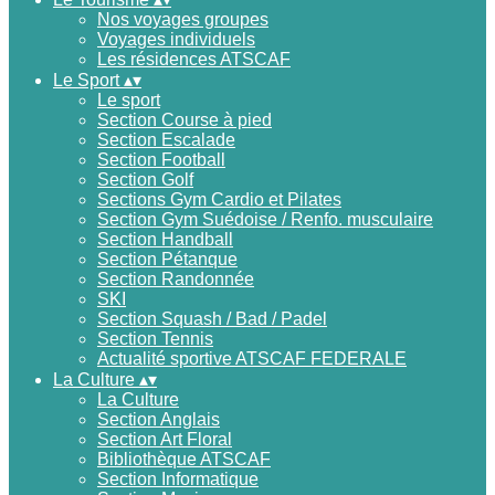
Nos voyages groupes
Voyages individuels
Les résidences ATSCAF
Le Sport
▴
▾
Le sport
Section Course à pied
Section Escalade
Section Football
Section Golf
Sections Gym Cardio et Pilates
Section Gym Suédoise / Renfo. musculaire
Section Handball
Section Pétanque
Section Randonnée
SKI
Section Squash / Bad / Padel
Section Tennis
Actualité sportive ATSCAF FEDERALE
La Culture
▴
▾
La Culture
Section Anglais
Section Art Floral
Bibliothèque ATSCAF
Section Informatique