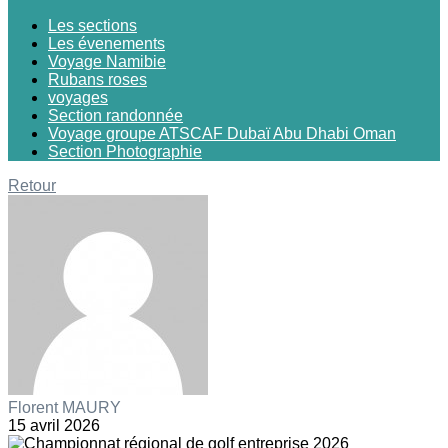
Les sections
Les évenements
Voyage Namibie
Rubans roses
voyages
Section randonnée
Voyage groupe ATSCAF Dubaï Abu Dhabi Oman
Section Photographie
Retour
Florent MAURY
15 avril 2026