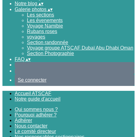
Notre blog
▴
▾
Galerie photos
▴
▾
Les sections
Les évenements
Voyage Namibie
Rubans roses
voyages
Section randonnée
Voyage groupe ATSCAF Dubaï Abu Dhabi Oman
Section Photographie
FAQ
▴
▾
Se connecter
Accueil ATSCAF
Notre guide d'accueil
Qui sommes nous ?
Pourquoi adhérer ?
Adhérer
Nous contacter
Le comité directeur
Nos responsables sectionnaires