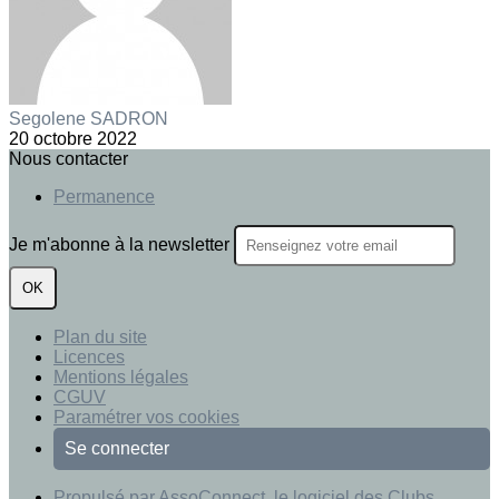
Segolene SADRON
20 octobre 2022
Nous contacter
Permanence
Je m'abonne à la newsletter
OK
Plan du site
Licences
Mentions légales
CGUV
Paramétrer vos cookies
Se connecter
Propulsé par AssoConnect, le logiciel des Clubs