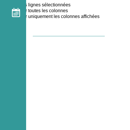
Exporter les lignes sélectionnées
Exporter toutes les colonnes
Exporter uniquement les colonnes affichées
Section Golf ( Tous niveaux) -
Saison 2025/2026